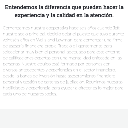
Entendemos la diferencia que pueden hacer la
experiencia y la calidad en la atención.
Comenzamos nuestra cooperativa hace seis años cuando Jeff,
nuestro socio principal, decidió dejar el puesto que tuvo durante
veintiséis años en Wells and Lawman para comenzar una firma
de asesoría financiera propia. Trabajó diligentemente para
seleccionar muy bien el personal adecuado para este entorno
de calificaciones expertas con una mentalidad enfocada en las
personas. Nuestro equipo está formado por personas con
diversos antecedentes y experiencias en el sector financiero,
desde la banca de inversión hasta asesoramiento financiero
personal y gestión de carteras de jubilación. Reunimos nuestras
habilidades y experiencia para ayudar a ofrecerles lo mejor para
cada uno de nuestros socios.