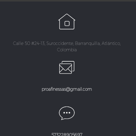
Calle 50 #24-13, Suroccidente, Barranquilla, Atlántico,
Colombia
proafinessas@gmail.com
573228905697